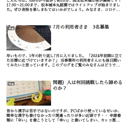
こんにちは。toivoから徒歩で約10分、国宝松本城は桜が満開です！
17:30～21:00まで、松本城本丸庭園ではライトアップが始まりまし
た。ぜひ夜桜を楽しまれてはいかがでしょう。みなさま、コロナ感染
対策をなさってお出掛けくださいね。国宝...
7月の利用者さま 3名募集
blog
早いもので、1年の折り返し7月に入りました。 「2024年初頭に立て
た目標に近づけていますか？」 当事業所の利用者さんにも後日聞い
てみたいと思っています。このブログをご覧のみなさんはどうです
か？ 1年の節目でもあるこの時...
問題）人は何回挑戦したら諦める
blog
のか？
昔から漢字は苦手ではないのですが、PCばかり使っているせいか、
簡単な漢字も書けなかったり間違ったりが多い近頃です・・ 申請書
類に「辛い」を書こうとして「幸い」と書いてしまい、カッコ悪いの
で書類はこれから作り直します。 辛 + ...