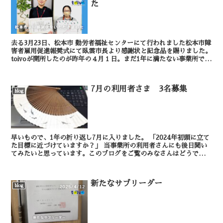
た
去る3月23日、松本市 勤労者福祉センターにて行われました松本市障
害者雇用促進報奨式にて臥雲市長より感謝状と記念品を賜りました。
toivoが開所したのが昨年の４月１日。まだ1年に満たない事業所です
が、このような素晴らしい感謝状をい...
7月の利用者さま 3名募集
blog
早いもので、1年の折り返し7月に入りました。 「2024年初頭に立て
た目標に近づけていますか？」 当事業所の利用者さんにも後日聞い
てみたいと思っています。このブログをご覧のみなさんはどうです
か？ 1年の節目でもあるこの時...
新たなサブリーダー
blog