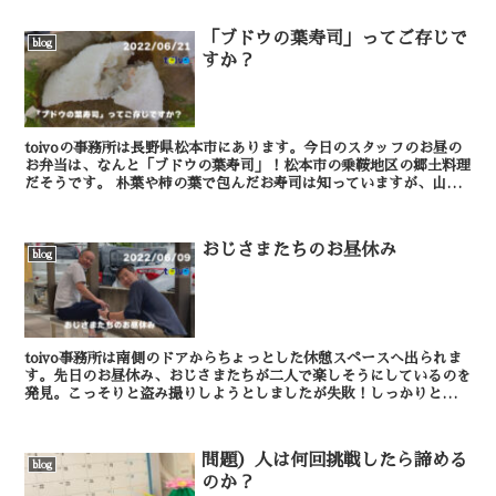
「ブドウの葉寿司」ってご存じで
blog
すか？
toivoの事務所は長野県松本市にあります。今日のスタッフのお昼の
お弁当は、なんと「ブドウの葉寿司」！松本市の乗鞍地区の郷土料理
だそうです。 朴葉や柿の葉で包んだお寿司は知っていますが、山ブ
ドウの葉で包んであるお寿司を見るのは生まれ...
おじさまたちのお昼休み
blog
toivo事務所は南側のドアからちょっとした休憩スペースへ出られま
す。先日のお昼休み、おじさまたちが二人で楽しそうにしているのを
発見。こっそりと盗み撮りしようとしましたが失敗！しっかりとカメ
ラ目線をいただく写真が撮れてしまいました。さらに...
問題）人は何回挑戦したら諦める
blog
のか？