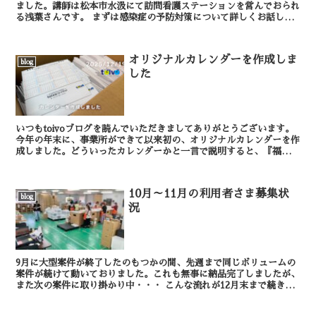
ました。講師は松本市水汲にて訪問看護ステーションを営んでおられ
る浅葉さんです。 まずは感染症の予防対策について詳しくお話しい
ただきました。１時間ほどじっくりとお...
オリジナルカレンダーを作成しま
blog
した
いつもtoivoブログを読んでいただきましてありがとうございます。
今年の年末に、事業所ができて以来初の、オリジナルカレンダーを作
成しました。どういったカレンダーかと一言で説明すると、『福祉事
業に携わる方に必要な情報をひとまとめにし...
10月～11月の利用者さま募集状
blog
況
9月に大型案件が終了したのもつかの間、先週まで同じボリュームの
案件が続けて動いておりました。これも無事に納品完了しましたが、
また次の案件に取り掛かり中・・・ こんな流れが12月末まで続きそ
うです。事業所としては非常にありがたいことで...