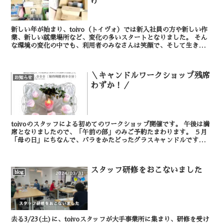
け
新しい年が始まり、toivo（トイヴォ）では新入社員の方や新しい作
業、新しい就業場所など、変化の多いスタートとなりました。 そん
な環境の変化の中でも、利用者のみなさんは笑顔で、そして生き生き
と作業に取り組んでくださっています。 新年...
＼キャンドルワークショップ残席
お知らせ
わずか！／
toivoのスタッフによる初めてのワークショップ開催です。 午後は満
席となりましたので、「午前の部」のみご予約たまわります。 ５月
「母の日」にちなんで、バラをかたどったグラスキャンドルです。初
心者でも楽しく作れます。お子さまも...
スタッフ研修をおこないました
blog
去る3/23(土)に、toivoスタッフが大手事業所に集まり、研修を受け