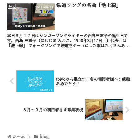
鉄道ソングの名曲「池上線」
blog
本日８月１７日はシンガーソングライターの西島三重子の誕生日で
す。西島 三重子（にしじま みえこ、1950年8月17日 - ）代表曲は
「池上線」 フォークソングで鉄道をテーマにした歌はたくさんある
のですが、中でも私が好きなのは、西島三...
toivoから巣立つ二名の利用者様へ：就職
おめでとう！
８月～９月の利用者さま募集状況
ホーム
blog