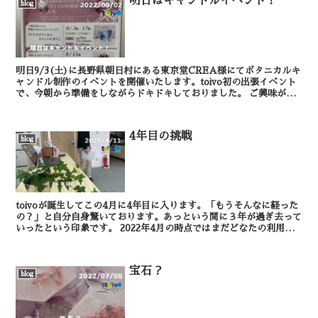
明日はキャンドルイベント！
blog
明日9/3(土)に長野県朝日村にある東京堂CREA様にてボタニカルキ
ャンドル制作のイベントを開催いたします。toivo初の出張イベント
で、今朝から準備をしながらドキドキしておりました。 ご興味があ
る方はぜひ現地に足を運んで、イベント...
4年目の挑戦
blog
toivoが誕生してこの4月に4年目に入ります。「もうそんなに経った
の？」と自分自身驚いております。あっという間に３年が過ぎ去って
いったという印象です。 2022年4月の時点ではまだどなたの利用も
なかった弊社ですが、2025年4月1...
宝石？
blog