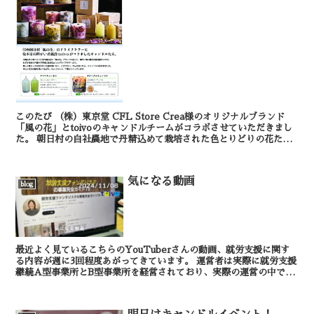
このたび （株）東京堂 CFL Store Crea様のオリジナルブランド
「風の花」とtoivoのキャンドルチームがコラボさせていただきまし
た。 朝日村の自社農地で丹精込めて栽培された色とりどりの花たち
を、贅沢に使わせていただいた...
気になる動画
blog
最近よく見ているこちらのYouTuberさんの動画、就労支援に関す
る内容が週に3回程度あがってきています。 運営者は実際に就労支援
継続A型事業所とB型事業所を経営されており、実際の運営の中で出
てくるトラブルや困りごとについての動画内...