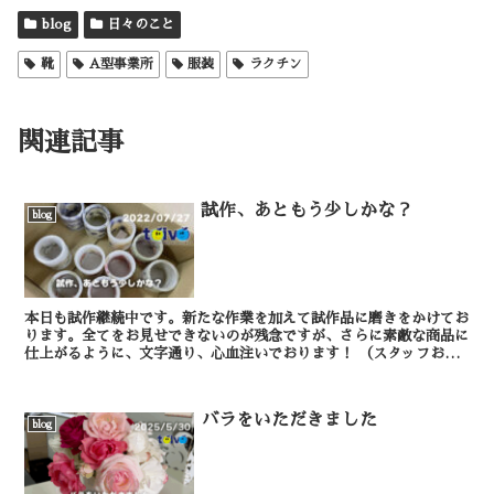
blog
日々のこと
靴
A型事業所
服装
ラクチン
関連記事
試作、あともう少しかな？
blog
本日も試作継続中です。新たな作業を加えて試作品に磨きをかけてお
ります。全てをお見せできないのが残念ですが、さらに素敵な商品に
仕上がるように、文字通り、心血注いでおります！ （スタッフおお
くぼ）
バラをいただきました
blog