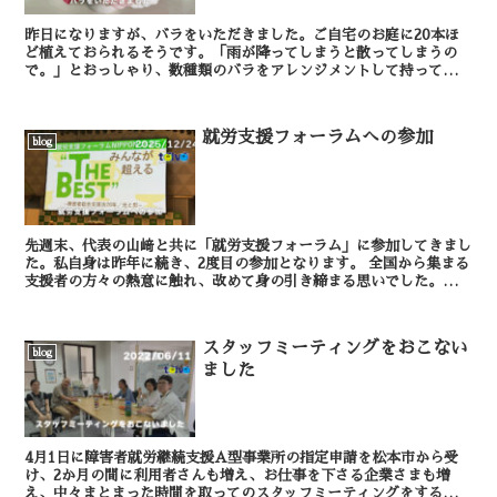
昨日になりますが、バラをいただきました。ご自宅のお庭に20本ほ
ど植えておられるそうです。「雨が降ってしまうと散ってしまうの
で。」とおっしゃり、数種類のバラをアレンジメントして持ってきて
くださいました。事務所内では爽やかなバラの香りがしてい...
就労支援フォーラムへの参加
blog
先週末、代表の山﨑と共に「就労支援フォーラム」に参加してきまし
た。私自身は昨年に続き、2度目の参加となります。 全国から集まる
支援者の方々の熱意に触れ、改めて身の引き締まる思いでした。と同
時に、昨年のフォーラムからのこの1年間を振り...
スタッフミーティングをおこない
blog
ました
4月1日に障害者就労継続支援A型事業所の指定申請を松本市から受
け、2か月の間に利用者さんも増え、お仕事を下さる企業さまも増
え、中々まとまった時間を取ってのスタッフミーティングをする事が