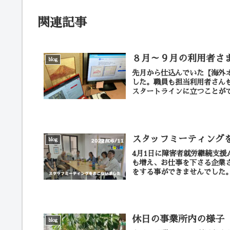
関連記事
８月～９月の利用者さ
blog
先月から仕込んでいた【海外
した。職員も担当利用者さん
スタッフミーティング
blog
4月1日に障害者就労継続支援
も増え、お仕事を下さる企業
休日の事業所内の様子
blog