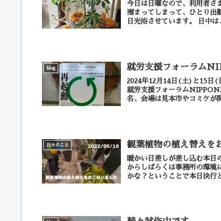
今日は日曜なので、利用者さまもスタッフもお休
溜まってしまって、ひとり出勤しています。 事務所内の植物
日光浴させてい
就労支援フォーラムNIP
blog
2024年12月14日(土)と
就労支援フォーラムNIPPON
名、会場は見本市やコミケが開
観葉植物の植え替えを
日々のこと
暖かい日差しが差し込む本日
からしばらくは事務所の環境
かな？ということで本日決行と