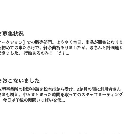
ま募集状況
オークション】での販売部門。ようやく本日、出品が開始となりま
も初めての事だらけで、紆余曲折ありましたが、きちんと計画通り
スタートラインに立つことができました。 行動あるのみ！ です...
をおこないました
A型事業所の指定申請を松本市から受け、2か月の間に利用者さん
さまも増え、中々まとまった時間を取ってのスタッフミーティング
をする事ができませんでした。 今日は午後の時間いっぱいを使...