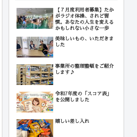
【７月度利用者募集】たか
がラジオ体操、されど習
慣。あなたの人生を変える
かもしれない小さな一歩
美味しいもの、いただきま
した
事業所の整理整頓をご紹介
します♪
令和7年度の「スコア表」
を公開しました
嬉しい差し入れ