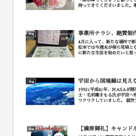
持ってきてくださいました。事
事業所チラシ、絶賛制
blog
4月に入って、新たな場所で
松本では今週末が桜の見頃とな
に新たな生活を始めたいと思っ
宇宙から国境線は見え
blog
1992(平成4)年、NAS
士・毛利衛まもる氏が宇宙へ飛
ワクワクし
【満席御礼】キャンド
blog