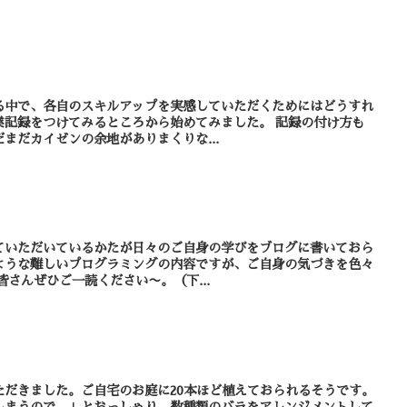
る中で、各自のスキルアップを実感していただくためにはどうすれ
をつけてみるところから始めてみました。 記録の付け方も
まだカイゼンの余地がありまくりな...
ていただいているかたが日々のご自身の学びをブログに書いておら
ような難しいプログラミングの内容ですが、ご自身の気づきを色々
と書いていらっしゃいます。 皆さんぜひご一読ください〜。（下...
ただきました。ご自宅のお庭に20本ほど植えておられるそうです。
しまうので。」とおっしゃり、数種類のバラをアレンジメントして