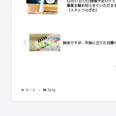
12月17日(土)開催予定の
募集を締め切らせていただき
（スタッフのざわ）
師走ですが、年始に立てた目標
ホーム
blog