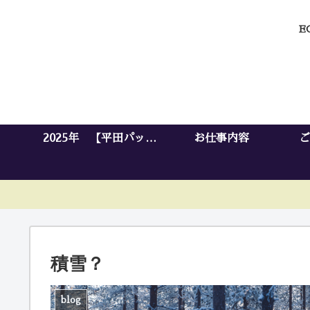
E
2025年 【平田パッキ
お仕事内容
ご
ングセンター】開設
積雪？
blog