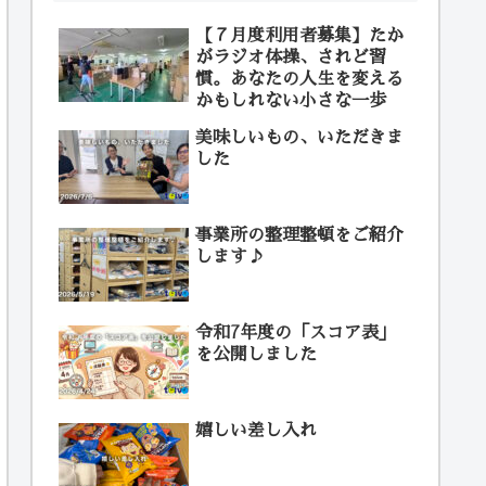
【７月度利用者募集】たか
がラジオ体操、されど習
慣。あなたの人生を変える
かもしれない小さな一歩
美味しいもの、いただきま
した
事業所の整理整頓をご紹介
します♪
令和7年度の「スコア表」
を公開しました
嬉しい差し入れ