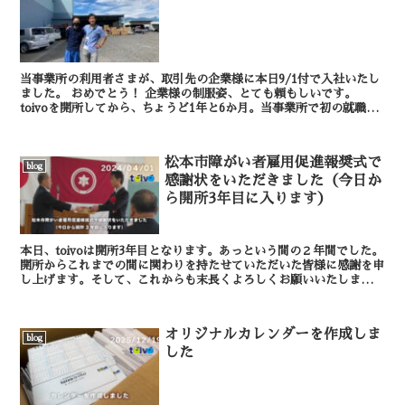
当事業所の利用者さまが、取引先の企業様に本日9/1付で入社いたし
ました。 おめでとう！ 企業様の制服姿、とても頼もしいです。
toivoを開所してから、ちょうど1年と6か月。当事業所で初の就職決
定された利用者さま...
松本市障がい者雇用促進報奨式で
blog
感謝状をいただきました（今日か
ら開所3年目に入ります）
本日、toivoは開所3年目となります。あっという間の２年間でした。
開所からこれまでの間に関わりを持たせていただいた皆様に感謝を申
し上げます。そして、これからも末長くよろしくお願いいたします。
1ヶ月ほど前になりますが、松本市より障...
オリジナルカレンダーを作成しま
blog
した