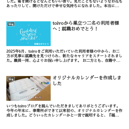
した。箱を開けるとなんともいい香り。見たこともないようなお花も
あったりして、開けただけで幸せな気持ちになれました。本当にあり
がとうございました！ どん...
toivoから巣立つ二名の利用者様
blog
へ：就職おめでとう！
2025年6月、toivoをご利用いただいていた利用者様の中から、お二
方が見事に就職先を見つけられ、新たなキャリアをスタートされまし
た。職員一同、心よりお祝い申し上げます。 お二方とも、在籍中か
らハローワークなどを積極的に活用し、求...
オリジナルカレンダーを作成しま
blog
した
いつもtoivoブログを読んでいただきましてありがとうございます。
今年の年末に、事業所ができて以来初の、オリジナルカレンダーを作
成しました。どういったカレンダーかと一言で説明すると、『福祉事
業に携わる方に必要な情報をひとまとめにし...