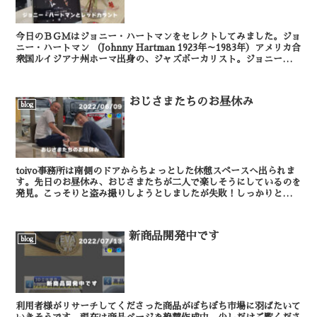
今日のＢＧＭはジョニー・ハートマンをセレクトしてみました。ジョ
ニー・ハートマン （Johnny Hartman 1923年～1983年）アメリカ合
衆国ルイジアナ州ホーマ出身の、ジャズボーカリスト。ジョニー・ハ
ートマンの代表作といえば、19...
おじさまたちのお昼休み
blog
toivo事務所は南側のドアからちょっとした休憩スペースへ出られま
す。先日のお昼休み、おじさまたちが二人で楽しそうにしているのを
発見。こっそりと盗み撮りしようとしましたが失敗！しっかりとカメ
ラ目線をいただく写真が撮れてしまいました。さらに...
新商品開発中です
blog
利用者様がリサーチしてくださった商品がぼちぼち市場に羽ばたいて