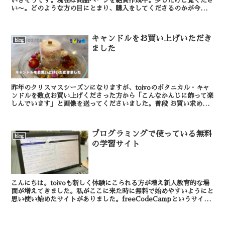
いきそうです。現在は商品ページを絶賛作成中。少しだけご覧くださ
い〜。どのような方の目にとまり、購入をしてくださるのかが今から
楽しみです。 （スタッフおおくぼ）
キャンドルをお買い上げいただき
blog
ました
昨年のクリスマスシーズンになりますが、toivoのボタニカル・キャ
ンドルを数点お買い上げくださった方から「こんなかんじに飾って楽
しんでいます」と画像を送ってくださいました。普段 お買い求めい
ただいたその後の感想を聞くことがあまりないのです...
プログラミングで使っている無料
blog
の学習サイト
こんにちは。toivoも新しく体験にこられる方が増え新人教育的な場
面が増えてきました。私がここに来た時に無料で始めやすいようにと
思い使い始めたサイトがありました。freeCodeCampというサイト
です。 以前は英語しかなか...