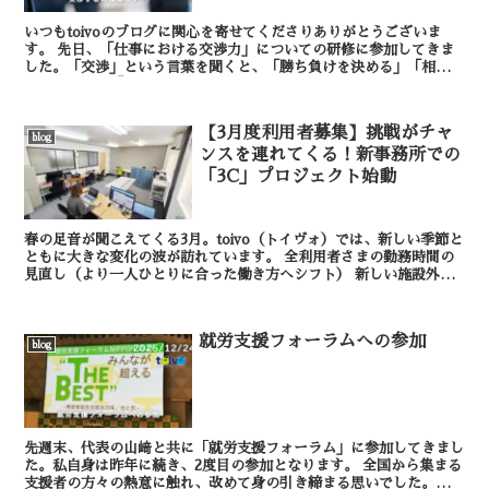
いつもtoivoのブログに関心を寄せてくださりありがとうございま
す。 先日、「仕事における交渉力」についての研修に参加してきま
した。「交渉」という言葉を聞くと、「勝ち負けを決める」「相手を
言い負かす」「駆け引きをする」といったような...
【3月度利用者募集】挑戦がチャ
blog
ンスを連れてくる！新事務所での
「3C」プロジェクト始動
春の足音が聞こえてくる3月。toivo（トイヴォ）では、新しい季節と
ともに大きな変化の波が訪れています。 全利用者さまの勤務時間の
見直し（より一人ひとりに合った働き方へシフト） 新しい施設外就
労先のスタート PC作業チ...
就労支援フォーラムへの参加
blog
先週末、代表の山﨑と共に「就労支援フォーラム」に参加してきまし
た。私自身は昨年に続き、2度目の参加となります。 全国から集まる
支援者の方々の熱意に触れ、改めて身の引き締まる思いでした。と同