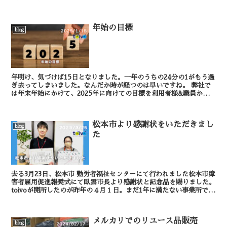
時に、昨年のフォーラムからのこの1年間を振り...
年始の目標
blog
年明け、気づけば15日となりました。一年のうちの24分の1がもう過
ぎ去ってしまいました。なんだか時が経つのは早いですね。 弊社で
は年末年始にかけて、2025年に向けての目標を利用者様&職員から
提出いただきました。提出は必須と...
松本市より感謝状をいただきまし
blog
た
去る3月23日、松本市 勤労者福祉センターにて行われました松本市障
害者雇用促進報奨式にて臥雲市長より感謝状と記念品を賜りました。
toivoが開所したのが昨年の４月１日。まだ1年に満たない事業所です
が、このような素晴らしい感謝状をい...
メルカリでのリユース品販売
blog