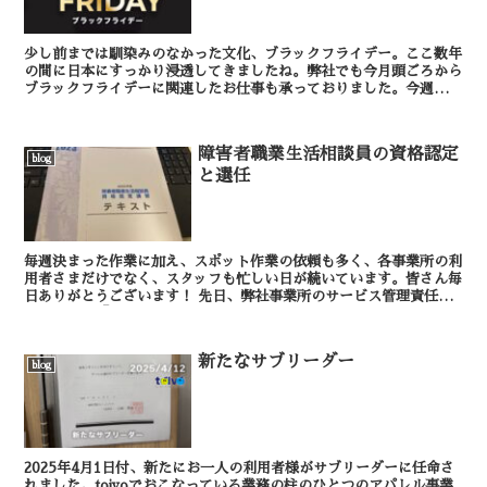
少し前までは馴染みのなかった文化、ブラックフライデー。ここ数年
の間に日本にすっかり浸透してきましたね。弊社でも今月頭ごろから
ブラックフライデーに関連したお仕事も承っておりました。今週に入
り、ようやくその忙しさがひと段落したところです。 ...
障害者職業生活相談員の資格認定
blog
と選任
毎週決まった作業に加え、スポット作業の依頼も多く、各事業所の利
用者さまだけでなく、スタッフも忙しい日が続いています。皆さん毎
日ありがとうございます！ 先日、弊社事業所のサービス管理責任者
が、表題の「障害者職業生活相談員」の資...
新たなサブリーダー
blog
2025年4月1日付、新たにお一人の利用者様がサブリーダーに任命さ
れました。toivoでおこなっている業務の柱のひとつのアパレル事業