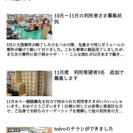
10月～11月の利用者さま募集状
blog
況
9月に大型案件が終了したのもつかの間、先週まで同じボリュームの
案件が続けて動いておりました。これも無事に納品完了しましたが、
また次の案件に取り掛かり中・・・ こんな流れが12月末まで続きそ
うです。事業所としては非常にありがたいことで...
11月度 利用希望者3名 追加で
blog
募集します
11月から一般就職先を自力で決められた利用者さまがいらいっしゃ
います。おめでとうございます！仕事に対しては非常に真面目な方
で、ご自身でお持ちのリーダーシップを発揮して他の利用者の方々へ
のフォローも出来る方でしたので、新しい勤務先でもぜひ活...
toivoのチラシができました
お知らせ