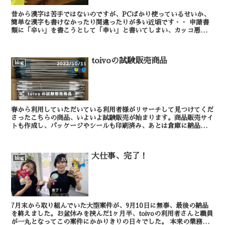
昔から漢字は苦手ではないのですが、PCばかり使っているせいか、
簡単な漢字も書けなかったり間違ったりが多い近頃です・・ 申請書
類に「辛い」を書こうとして「幸い」と書いてしまい、カッコ悪いの
で書類はこれから作り直します。 辛 + ...
toivoの試験販売商品
blog
春から利用していただいている利用者様がリサーチして見つけてくだ
さったこちらの商品、いよいよ試験販売が始まります。商品販売サイ
トも作成し、パッケージやシールも印刷済み、あとは倉庫に納品を待
つのみの状態です。 必要とされる方の手元に早く...
大仕事、完了！
blog
7月末から取り組んでいた大型案件が、9月10日に無事、最後の納品
を終えました。お盆休みを挟んだ1ヶ月半、toivoの利用者さんと職員
が一丸となってこの案件にかかりきりの日々でした。 本来の業務の